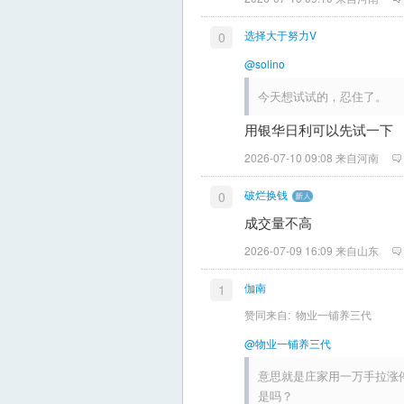
选择大于努力V
0
@solino
今天想试试的，忍住了。
用银华日利可以先试一下
2026-07-10 09:08 来自河南
破烂换钱
0
成交量不高
2026-07-09 16:09 来自山东
伽南
1
赞同来自:
物业一铺养三代
@物业一铺养三代
意思就是庄家用一万手拉涨
是吗？