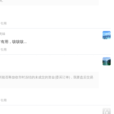
倒。
引用
无味
用，咳咳咳...
引用
所能否释放收市时冻结的未成交的资金(委买订单)，我要盘后交易
引用