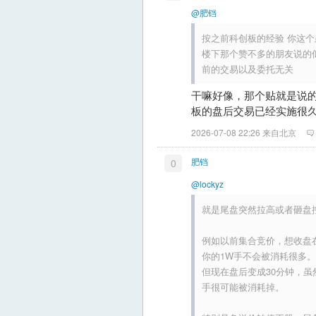
@肥铛
按之前科创板的经验 你这个
楼下那个赞不多的朋友说的似
前的交易以及委托无关
干嘛好像，那个贴就是说
板的盘后交易已经实施很
2026-07-08 22:26 来自北京
肥铛
0
@lockyz
就是尾盘突然拉高或者砸盘
例如以前集合竞价，想收盘
你的1W手不会被消耗很多。
但现在盘后变成30分钟，虽
手很可能被消耗掉。