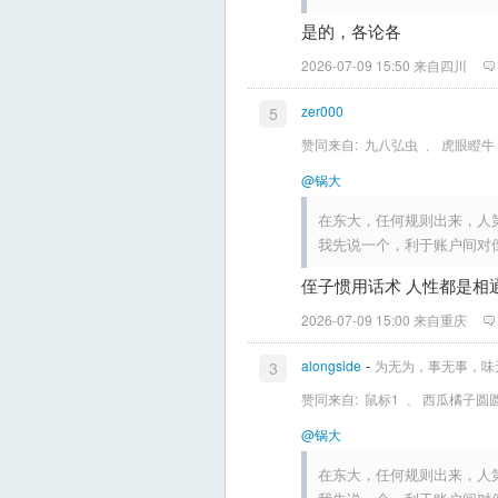
是的，各论各
2026-07-09 15:50 来自四川
zer000
5
赞同来自:
九八弘虫
、
虎眼瞪牛
@锅大
在东大，任何规则出来，人
我先说一个，利于账户间对
侄子惯用话术 人性都是相
2026-07-09 15:00 来自重庆
-
alongside
为无为，事无事，味
3
赞同来自:
鼠标1
、
西瓜橘子圆
@锅大
在东大，任何规则出来，人