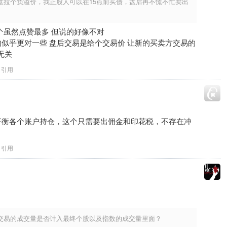
盘拉个负溢价，我正股人可以在15点前买债，盘后再不慌不忙卖出
个虽然点赞最多 但说的好像不对
似乎更对一些 盘后交易是给个交易价 让新的买卖方交易的
无关
引用
平衡各个账户持仓，这个只需要出佣金和印花税，不存在冲
引用
交易的成交量是否计入最终个股以及指数的成交量里面？