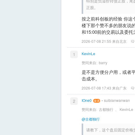
特别是负溢价转债正股，尾
正股。
按之前科创板的经验 你这
楼下那个赞不多的朋友说的
和15:00前的交易以及委托
2026-07-08 21:55 来自北京
KevinLe
1
赞同来自:
barry
是不是方便分户用，或者
击成本。
2026-07-08 17:43 来自广东
-
IOne0
suibianwanwan
2
赞同来自:
古都独行
、
KevinLe
@古都独行
请教下，这个盘后固定价格