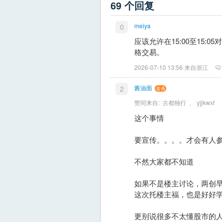
69 个回复
meiya
0
应该允许在15:00至15
格交易。
2026-07-10 13:56 来自浙江
酱油面
2
赞同来自:
古都独行
、
yjjkwxf
这个事情
要宣传。。。。才会有人
不然大家都不知道
如果不是楼主讨论，两创
这次托楼主福，也是好好
更别说很多不太懂股市的