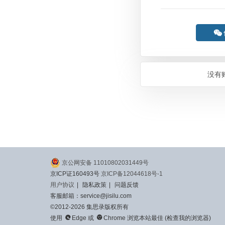

没有
京公网安备 11010802031449号
京ICP证160493号
京ICP备12044618号-1
用户协议
|
隐私政策
|
问题反馈
客服邮箱：service@jisilu.com
©2012-2026 集思录版权所有


使用
Edge
或
Chrome
浏览本站最佳 (
检查我的浏览器
)