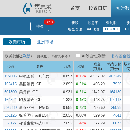
首页
投资日历
实时数
新股
股息率
套利股
债
持仓
现金管理
A/H比价
T+0 QDII
RE
欧美市场
亚洲市场
欧美指数(
刷新
)
30秒自动刷新
场内基金
测试版，请谨慎参考！
成交
场内份额
场
代码
名称
现价
涨幅
(万元)
(万份)
(
159605
中概互联ETF广发
0.857
0.12%
20537.02
403249
162415
美国消费LOF
2.892
-0.21%
466.29
7926
501300
美元债LOF
0.931
-0.21%
1142.07
164180
164824
印度基金LOF
1.323
-0.45%
2143.75
120118
520580
新兴亚洲ETF招商
0.958
-0.73%
456.60
29098
161126
标普医疗保健LOF
2.036
0.00%
329.69
4611
161127
标普生物科技LOF
2.052
1.48%
377.29
6673