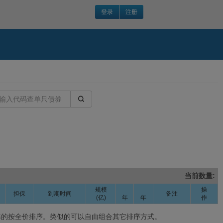
登录
注册

当前数量:
规模
操
担保
到期时间
备注
(亿)
年
年
作
收益率的按全价排序。类似的可以自由组合其它排序方式。