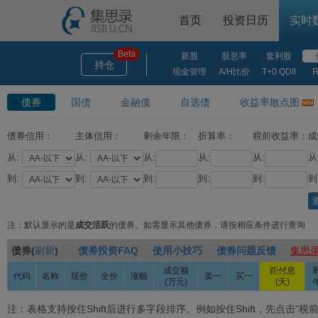
首页
投资日历
实时
新股
股息率
套利股
持仓
现金管理
A/H比价
T+0 QDII
R
债券
国债
金融债
自选债
收益率散点图
债券信用：
主体信用：
剩余年限：
折算率：
税前收益率：
成
从:
从:
从:
从:
从:
从
到:
到:
到:
到:
到:
到
注：默认显示的是
成交活跃
的债券。如需显示其他债券，请按相应条件进行查询
债券(
刷新
)
债券投资FAQ
使用小技巧
债券问题反馈
集思
成交额
距付息
代码
名称
现价
全价
涨幅
卖一
买一
(万元)
(天)
注：表格支持按住Shift后进行多字段排序。例如按住Shift，先点