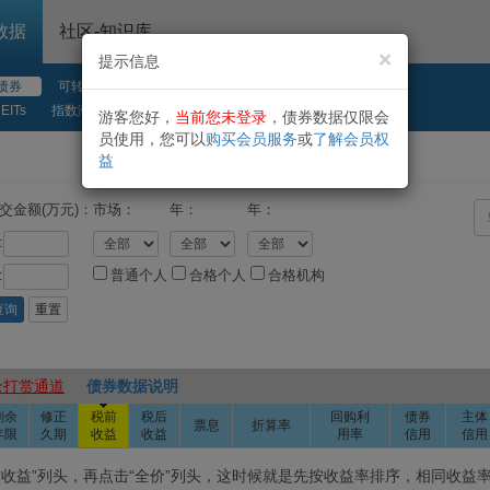
数据
社区-知识库
×
提示信息
债券
可转债
封闭基金
ETF
EITs
指数涨幅
LOF
游客您好，
当前您未登录
，债券数据仅限会
员使用，您可以
购买会员服务
或
了解会员权
>>新债数据
益
交金额(万元)：
市场：
年：
年：
:
:
普通个人
合格个人
合格机构
录打赏通道
债券数据说明
剩余
修正
税前
税后
回购利
债券
主体
票息
折算率
年限
久期
收益
收益
用率
信用
信用
击“税前收益”列头，再点击“全价”列头，这时候就是先按收益率排序，相同