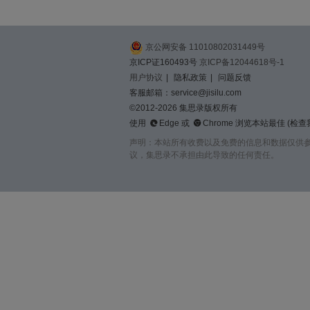
京公网安备 11010802031449号
京ICP证160493号
京ICP备12044618号-1
用户协议
|
隐私政策
|
问题反馈
客服邮箱：service@jisilu.com
©2012-2026 集思录版权所有


使用
Edge
或
Chrome
浏览本站最佳 (
检查
声明：本站所有收费以及免费的信息和数据仅供
议，集思录不承担由此导致的任何责任。