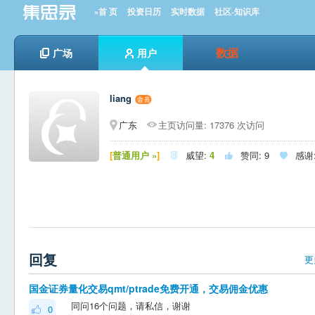
»首 页
投资日历
实时数据
社区-知识库
数据
广场
用户
liang
广东
主页访问量: 17376 次访问
[
普通用户 »
]
威望:
4
赞同:
9
感谢



回复
更
国金证券量化交易qmt/ptrade免费开通，交易佣金优惠
同问16个问题，请私信，谢谢
0