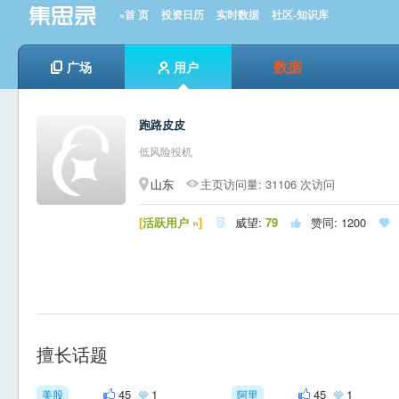
»首 页
投资日历
实时数据
社区-知识库
数据
广场
用户
跑路皮皮
低风险投机
山东
主页访问量: 31106 次访问
[
活跃用户 »
]
威望:
79
赞同:
1200



擅长话题
45
1
45
1
美股
阿里