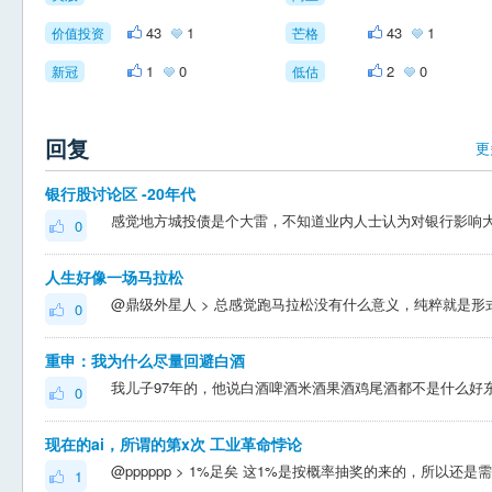
43
1
43
1
价值投资
芒格
1
0
2
0
新冠
低估
回复
更
银行股讨论区 -20年代
0
人生好像一场马拉松
0
重申：我为什么尽量回避白酒
0
现在的ai，所谓的第x次 工业革命悖论
1