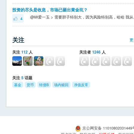
投资的尽头是收息，市场已砸出黄金坑？
@钟爱一玉 >
4
关注
更
关注
112
人
关注者
1246
人
关注
5
话题
基金
货币
转债B
场内赎回
净值反常
京公网安备 1101080203144