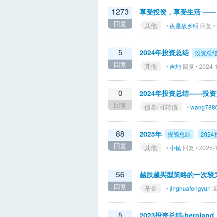
1273
享受投资，享受生活 —— 
回复
其他
•
夜是故乡明
回复 • 
5
2024年投资总结
投资总
回复
其他
•
吉地
回复 • 2024-1
0
2024年投资总结——投
回复
债券/可转债
•
wang788
88
2025年
投资总结
202
回复
其他
•
小镇
回复 • 2025-1
56
越跌越买型策略的一次较
回复
基金
•
jinghuafengyun
回
5
2023投资总结-heroland