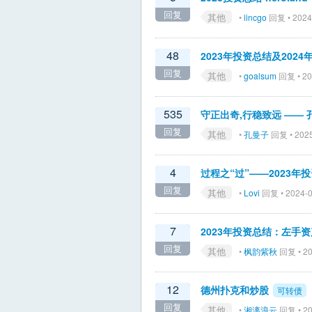
回复
其他
•
lincgo
回复 • 2024
48
2023年投资总结及202
回复
其他
•
goalsum
回复 • 20
535
守正出奇,行稳致远 —— 孔
回复
其他
•
孔曼子
回复 • 2025
4
过程之“过”——2023年
回复
其他
•
Lovi
回复 • 2024-0
7
2023年投资总结：左手
回复
其他
•
枫韵紫秋
回复 • 20
12
德州扑克和炒股
可转债
回复
其他
•
湘漓浪云
回复 • 20