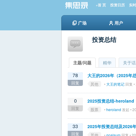
»首 页
投资日历
实
广场
用户
投资总结
主题/问题
精华
关于话
78
大王的2026年（202
回复
其他
•
大王的笔记
回复 • 
0
2025投资总结-heroland
回复
股票
•
heroland
发起 • 20
33
2025年投资总结及202
回复
其他
•
goalsum
回复 • 20