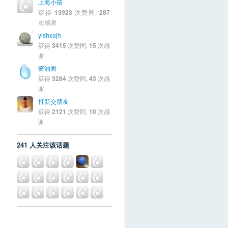
上海小孩
获得
13923
次赞同,
287
次感谢
ylshxajh
获得
3415
次赞同,
15
次感
谢
酱油面
获得
3284
次赞同,
43
次感
谢
打新交朋友
获得
2121
次赞同,
10
次感
谢
241 人关注该话题