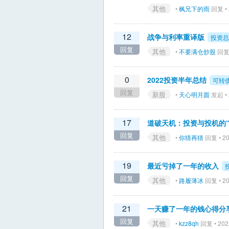
其他
•
枫兄下的雨
回复 • 
12
战争与利率重译版
投资总
回复
其他
•
不要满仓炒股
回复 
0
2022投资半年总结
可转
回复
新股
•
天心明月圆
发起 • 
17
道破天机：投资与投机的“
回复
其他
•
你猜再猜
回复 • 20
19
最近亏掉了一年的收入
回复
其他
•
路履薄冰
回复 • 20
21
一天赚了一年的钱心得分
回复
其他
•
kzz8qh
回复 • 202