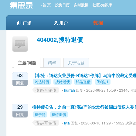
»首 页
投资日历
实时数据
社区-知识库
数据
广场
用户
404002,搜特退债
主题/问题
精华
关于话题
63
【牢笼：鸿达兴业股份-R鸿达1停牌】乌海中院裁定受
鸿达转债
搜特退债
鸿达退债
R鸿达1
回复
债券/可转债
•
hurrah
回复 • 2026-06-28 15:59 • 23446 
29
搜特债公告，之前一直想破产的农发行被踢出债权人委
回复
搜于特
搜特退债
债券/可转债
•
fyja
回复 • 2026-03-16 11:29 • 15922 次浏