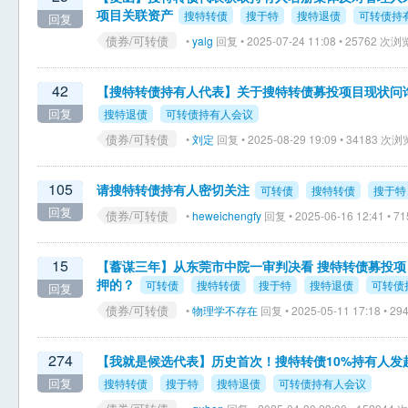
项目关联资产
搜特转债
搜于特
搜特退债
可转债持
回复
债券/可转债
•
yalg
回复 • 2025-07-24 11:08 • 25762 次浏
42
【搜特转债持有人代表】关于搜特转债募投项目现状问
回复
搜特退债
可转债持有人会议
债券/可转债
•
刘定
回复 • 2025-08-29 19:09 • 34183 次浏
105
请搜特转债持有人密切关注
可转债
搜特转债
搜于特
回复
债券/可转债
•
heweichengfy
回复 • 2025-06-16 12:41 • 
15
【蓄谋三年】从东莞市中院一审判决看 搜特转债募投
押的？
可转债
搜特转债
搜于特
搜特退债
可转债
回复
债券/可转债
•
物理学不存在
回复 • 2025-05-11 17:18 • 
274
【我就是候选代表】历史首次！搜特转债10%持有人发
回复
搜特转债
搜于特
搜特退债
可转债持有人会议