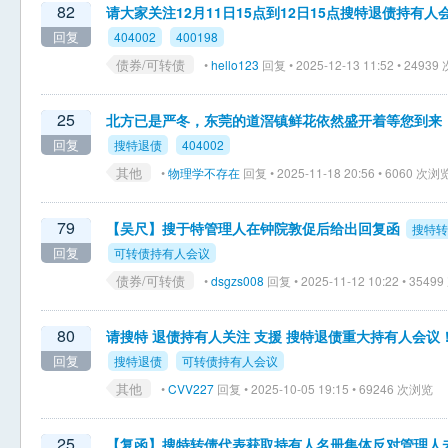
82
请大家关注12月11日15点到12日15点搜特退债持有人
回复
404002
400198
债券/可转债
•
hello123
回复 • 2025-12-13 11:52 • 2493
25
北方已是严冬，东莞的道滘镇鲜花依然盛开着等您到来
回复
搜特退债
404002
其他
•
物理学不存在
回复 • 2025-11-18 20:56 • 6060 次浏
79
【吴尺】搜于特管理人在钟院敦促后给出回复函
搜特转
回复
可转债持有人会议
债券/可转债
•
dsgzs008
回复 • 2025-11-12 10:22 • 354
80
请搜特 退债持有人关注 支援 搜特退债重大持有人会议
回复
搜特退债
可转债持有人会议
其他
•
CVV227
回复 • 2025-10-05 19:15 • 69246 次浏览
25
【复函】搜特转债代表获取持有人名册集体反对管理人