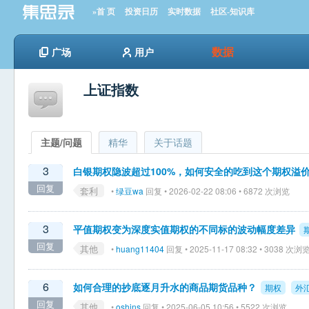
»首 页
投资日历
实时数据
社区-知识库
数据
广场
用户
上证指数
主题/问题
精华
关于话题
3
白银期权隐波超过100%，如何安全的吃到这个期权溢
回复
套利
•
绿豆wa
回复 • 2026-02-22 08:06 • 6872 次浏览
3
平值期权变为深度实值期权的不同标的波动幅度差异
回复
其他
•
huang11404
回复 • 2025-11-17 08:32 • 3038 次浏
6
如何合理的抄底逐月升水的商品期货品种？
期权
外
回复
其他
•
oshins
回复 • 2025-06-05 10:56 • 5522 次浏览