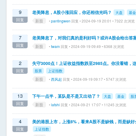
9
老美降息，A股小涨回应，你还相信光吗？
大盘
基金
回复
新股
•
pantingwen
回复 • 2024-09-19 20:01 • 7322 次浏览
7
老美降息了，对我们真的是利好吗？或许A股会给出答
回复
新股
•
twam
回复 • 2024-09-19 09:49 • 6368 次浏览
2
失守3000点！上证收益指数跌至2985点。你没看错，
回复
股票
上证指数
新股
•
西风起
回复 • 2024-09-19 09:17 • 5747 次浏览
13
下午一点半，某队是不是又出动了？
大盘
基金
股
回复
新股
•
lafshi
回复 • 2024-09-21 17:07 • 11245 次浏览
4
美的港股上市，上涨8%，看来A股不是缺钱，而是缺好
回复
上证指数