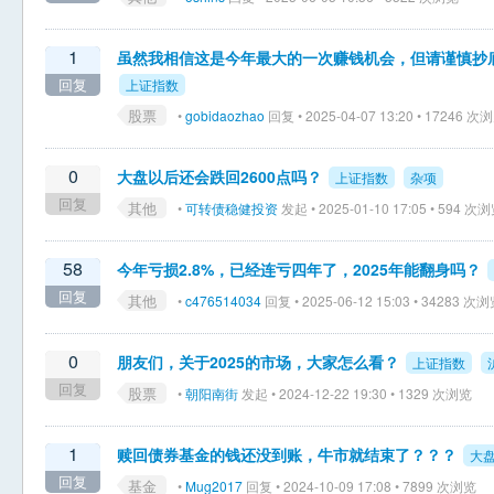
1
虽然我相信这是今年最大的一次赚钱机会，但请谨慎抄
回复
上证指数
股票
•
gobidaozhao
回复 • 2025-04-07 13:20 • 17246 次
0
大盘以后还会跌回2600点吗？
上证指数
杂项
回复
其他
•
可转债稳健投资
发起 • 2025-01-10 17:05 • 594 次
58
今年亏损2.8%，已经连亏四年了，2025年能翻身吗？
回复
其他
•
c476514034
回复 • 2025-06-12 15:03 • 34283 次
0
朋友们，关于2025的市场，大家怎么看？
上证指数
回复
股票
•
朝阳南街
发起 • 2024-12-22 19:30 • 1329 次浏览
1
赎回债券基金的钱还没到账，牛市就结束了？？？
大
回复
基金
•
Mug2017
回复 • 2024-10-09 17:08 • 7899 次浏览