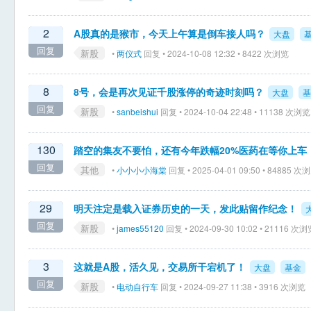
2
A股真的是猴市，今天上午算是倒车接人吗？
大盘
回复
新股
•
两仪式
回复 • 2024-10-08 12:32 • 8422 次浏览
8
8号，会是再次见证千股涨停的奇迹时刻吗？
大盘
基
回复
新股
•
sanbeishui
回复 • 2024-10-04 22:48 • 11138 次浏览
130
踏空的集友不要怕，还有今年跌幅20%医药在等你上车
回复
其他
•
小小小小海棠
回复 • 2025-04-01 09:50 • 84885 次
29
明天注定是载入证券历史的一天，发此贴留作纪念！
回复
新股
•
james55120
回复 • 2024-09-30 10:02 • 21116 次
3
这就是A股，活久见，交易所干宕机了！
大盘
基金
回复
新股
•
电动自行车
回复 • 2024-09-27 11:38 • 3916 次浏览