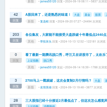
新股
•
james55120
回复 • 2024-09-19 08:11 • 5837 次浏览
42
A股回来了，还是熟悉的味道！
大盘
基金
股票
回复
新股
•
复选框
回复 • 2024-09-20 07:27 • 24494 次浏览
203
各位集友，大家能不能接受大盘跌破十年最低点2440点
回复
其他
•
带投呆头
回复 • 2024-10-13 12:52 • 122181 次浏览
0
看了最新一期腾讯脱口秀，呼兰又在讲股市了，太欢乐
回复
上证指数
脱口秀
其他
•
james55120
发起 • 2024-09-14 16:39 • 1788 次浏览
3
2700马上一戳就破，这次会复制2月行情吗？
大盘
回复
新股
•
友情英雄
回复 • 2024-09-13 19:48 • 3877 次浏览
28
三大股指已经十分接近2月最低点了，但这次怎么感觉
回复
上证指数
消费降级