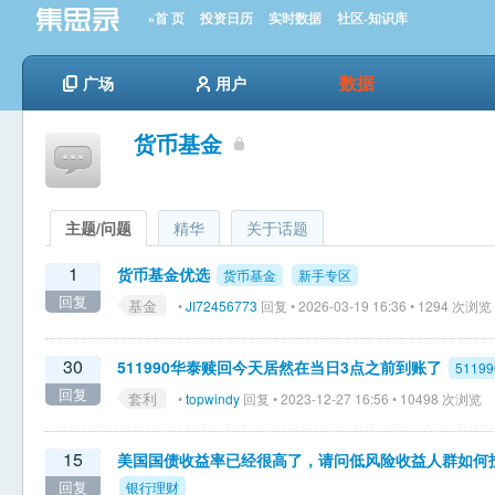
»首 页
投资日历
实时数据
社区-知识库
数据
广场
用户
货币基金
主题/问题
精华
关于话题
1
货币基金优选
货币基金
新手专区
回复
基金
•
JI72456773
回复 • 2026-03-19 16:36 • 1294 次浏览
30
511990华泰赎回今天居然在当日3点之前到账了
51199
回复
套利
•
topwindy
回复 • 2023-12-27 16:56 • 10498 次浏览
15
美国国债收益率已经很高了，请问低风险收益人群如何
回复
银行理财