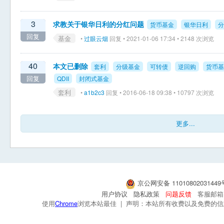
3
求教关于银华日利的分红问题
货币基金
银华日利
分
回复
基金
•
过眼云烟
回复 • 2021-01-06 17:34 • 2148 次浏览
40
本文已删除
套利
分级基金
可转债
逆回购
货币基
回复
QDII
封闭式基金
套利
•
a1b2c3
回复 • 2016-06-18 09:38 • 10797 次浏览
更多...
京公网安备 1101080203144
用户协议
隐私政策
问题反馈
客服邮箱：s
使用
Chrome
浏览本站最佳 | 声明：本站所有收费以及免费的