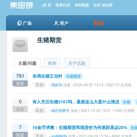
»首 页
投资日历
实时数据
社区-知识库
数据
广场
用户
生猪期货
主题/问题
精华
关于话题
761
布局生猪正当时
生猪期货
回复
其他
•
我的马
回复 • 2026-08-07 13:14 • 252173 次浏览
0
有人关注生猪2101吗，基差这么大是什么情况
生猪
回复
其他
•
灿烂的阴天
发起 • 2021-12-22 13:51 • 1330 次浏览
7
10金币求教：生猪期货和现货价为何差距高达25%
生
回复
其他
•
sjx888dfx
回复 • 2021-09-29 13:36 • 8690 次浏览