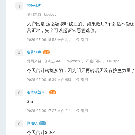
整顿机构
1
赞同来自:
booboo
大户岂是 这么容易吓破胆的。如果最后3个多亿不偿还
营正常，完全可以起诉它恶意逃债。
2026-07-09 18:52 来自北京
引用
瘦骨铜声
4
赞同来自:
创奇迹666
、
wjwdxh
、
不虚不实
、
luckzpz
今天估计转挺多的，因为明天再转后天没有护盘力量
2026-07-09 18:39 来自福建
引用
追求收益168
0
3.5
2026-07-09 17:27 来自广东
引用
到顶吹
0
今天估计3.2亿