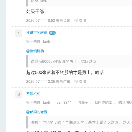
这戏演的。
处级干部
2026-07-11 18:53 来自福建
引用
被退市的转债
1
赞同来自:
laolii
@整顿机构
这最后9000万转股真的勇士，拭目以待
超过500张留着不转股的才是勇士。哈哈
2026-07-11 12:35 来自广东
引用
整顿机构
8
赞同来自:
laolii
、
csm3344
、
叫花子
、
我想吃蛇羹
、
陈华明
@郁闷的老湿
没啥可讨论的，除了早期深套的，基本上是皆大欢喜。龙大