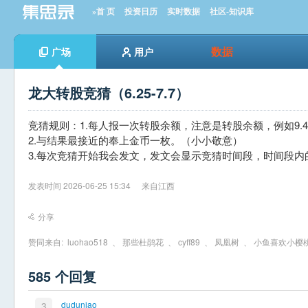
»首 页
投资日历
实时数据
社区-知识库
数据
广场
用户
龙大转股竞猜（6.25-7.7）
竞猜规则：1.每人报一次转股余额，注意是转股余额，例如9.
2.与结果最接近的奉上金币一枚。（小小敬意）
3.每次竞猜开始我会发文，发文会显示竞猜时间段，时间段内
发表时间 2026-06-25 15:34
来自江西
分享
赞同来自:
luohao518
、
那些杜鹃花
、
cyff89
、
凤凰树
、
小鱼喜欢小樱
585 个回复
duduniao
3