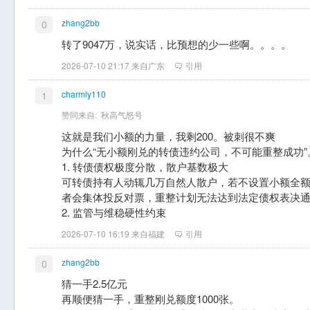
zhang2bb
0
转了9047万，说实话，比预想的少一些啊。。。。
2026-07-10 21:17 来自广东
引用
charmly110
1
赞同来自:
秋高气怒号
这就是我们小额的力量，我剩200。被刺很不爽
为什么“无小额刚兑的转债违约公司，不可能重整成功”
1. 转债债权极度分散，散户基数极大
可转债持有人动辄几万自然人散户，若不设置小额全
者会集体投反对票，重整计划无法达到法定债权表决
2. 监管与维稳硬性约束
2026-07-10 16:19 来自福建
引用
zhang2bb
0
猜一手2.5亿元
再顺便猜一手，重整刚兑额度1000张。