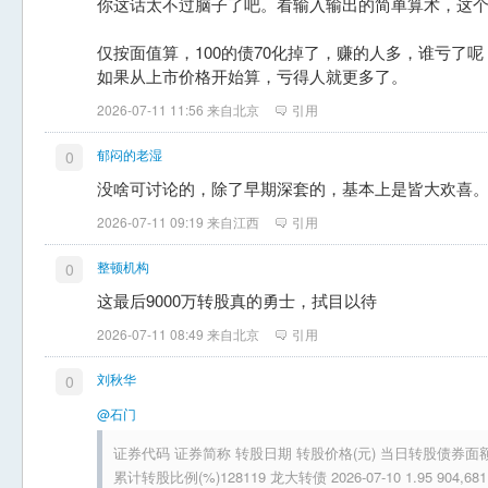
你这话太不过脑子了吧。看输入输出的简单算术，这
仅按面值算，100的债70化掉了，赚的人多，谁亏了呢
如果从上市价格开始算，亏得人就更多了。
2026-07-11 11:56 来自北京
引用
郁闷的老湿
0
没啥可讨论的，除了早期深套的，基本上是皆大欢喜
2026-07-11 09:19 来自江西
引用
整顿机构
0
这最后9000万转股真的勇士，拭目以待
2026-07-11 08:49 来自北京
引用
刘秋华
0
@石门
证券代码 证券简称 转股日期 转股价格(元) 当日转股债券面额
累计转股比例(%)128119 龙大转债 2026-07-10 1.95 904,681