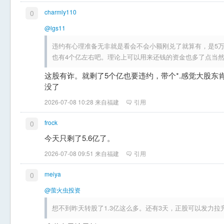
charmly110
0
@lgs11
违约有心理准备无非就是看会不会小额刚兑了就算有，是5万
也有4个亿左右吧。理论上可以用来还钱的资金也多了点当
这股有诈。就剩了5个亿也要违约，带个*.感觉大股东
没了
2026-07-08 10:28 来自福建
引用
frock
0
今天只剩了5.6亿了。
2026-07-08 09:51 来自福建
引用
meiya
0
@萤火虫投资
想不到昨天转股了1.3亿这么多。还有3天，正股可以发力拉