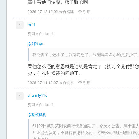
高中帮他们转股。狼子野心啊
2026-07-12 12:02 来自福建
引用
石门
1
赞同来自:
laolii
@刘秋华
都公告了，还不了，就别幻想了。只能等看看小额是多少了
看他怎么还的意思就是违约是肯定了（按时全兑付那
少，什么时候还的问题了。
2026-07-11 19:07 来自北京
引用
charmly110
1
赞同来自:
laolii
@整顿机构
6月22日就对莱阳农商行债务逾期了，今天才公告。属于重
旦证监会认定，不管转债怎样兑付，将来公司都必须赔偿转