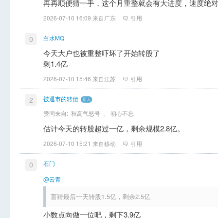
再再顺便猜一手，这个月重整就会有大进度，速度绝
2026-07-10 16:09 来自广东
引用
白水MQ
0
今天大户也被重整吓坏了开始转股了
剩1.4亿
2026-07-10 15:46 来自江苏
引用
被退市的转债
2
赞同来自:
秋高气怒号
、
初心不忘
估计今天的转股超过一亿，剩余规模2.8亿。
2026-07-10 15:21 来自移动
引用
石门
0
@云青
盲猜最后一天转股1.5亿，剩余2.5亿
小数点向做一位吧，剩下3.9亿