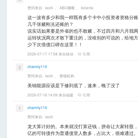
赞同来自:
laolii
、
ABC嘟嘟
、
kolanta
这一波有多少和我一样既有多个卡中小投资者资格分
几千张赌刚兑还账的？
说实话如果要是外省的也不敢赌，不过四月和六月我
运转状况两次才敢下重注的，没啥别的可说的，给地
少下次借债口碑在这里！！
2026-07-17 17:58 来自移动
引用
charmly110
2
赞同来自:
laolii
、
整顿机构
美锦能源应该是下修到底了，速来，晚了没了
2026-07-16 14:09 来自福建
引用
charmly110
1
赞同来自:
laolii
龙大算计好的。本来就没打算还钱，拼命让大家转股，
亿的可转债作为普通债里人数多，占比大，很难通过