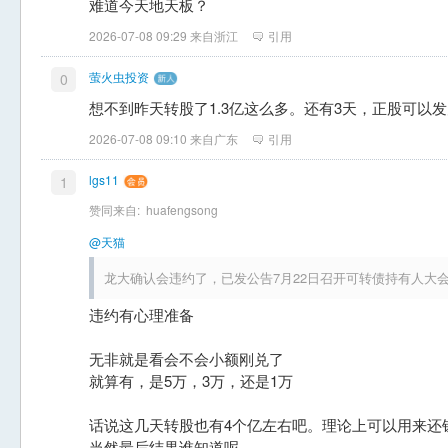
难道今天地天板？
2026-07-08 09:29 来自浙江
引用
萤火虫投资
0
想不到昨天转股了1.3亿这么多。还有3天，正股可以
2026-07-08 09:10 来自广东
引用
lgs11
1
赞同来自:
huafengsong
@天猫
龙大确认会违约了，已发公告7月22日召开可转债持有人大
违约有心理准备
无非就是看会不会小额刚兑了
就算有，是5万，3万，还是1万
话说这几天转股也有4个亿左右吧。理论上可以用来还
当然最后结果谁知道呢