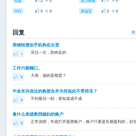
3
0
1
0
实盘
元力转债
3
0
3
0
中行
原油宝
回复
更
美锦转债似乎机构在出货
买过一次，割肉走的
1
工作只能糊口。
大佬，做的是期货？
0
中金东兴信达的换股合并为何如此不受待见？
不到最后一刻，谁知道成不成
0
拿什么来拯救我媳妇的账户
0