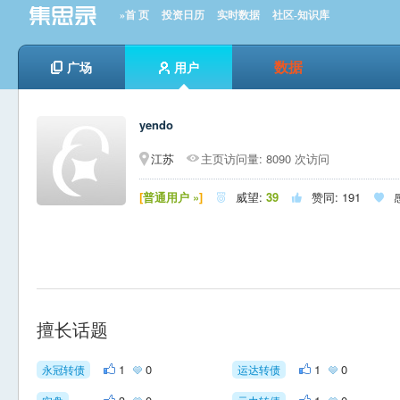
»首 页
投资日历
实时数据
社区-知识库
数据
广场
用户
yendo
江苏
主页访问量: 8090 次访问
[
普通用户 »
]
威望:
39
赞同:
191



擅长话题
1
0
1
0
永冠转债
运达转债