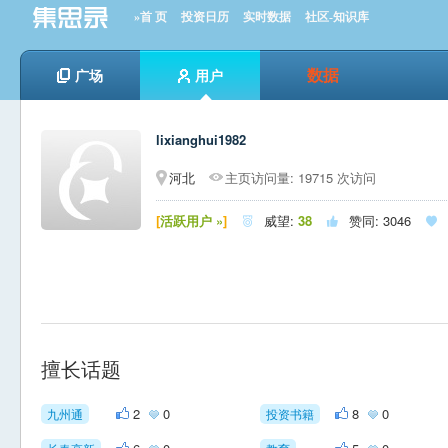
»首 页
投资日历
实时数据
社区-知识库
数据
广场
用户
lixianghui1982
河北
主页访问量: 19715 次访问
[
活跃用户 »
]
威望:
38
赞同:
3046



擅长话题
2
0
8
0
九州通
投资书籍