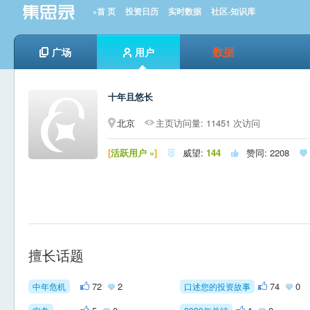
»首 页
投资日历
实时数据
社区-知识库
数据
广场
用户
十年且悠长
北京
主页访问量: 11451 次访问
[
活跃用户 »
]
威望:
144
赞同:
2208



擅长话题
72
2
74
0
中年危机
口述您的投资故事