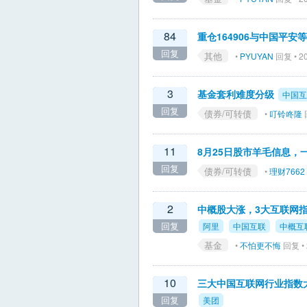
84
重仓164906与中国平安
回复
其他
•
PYUYAN
回复 • 20
3
基金套利难度分级
中国互
回复
债券/可转债
•
叮铃咚隆
回
11
8月25日股市羊毛信息，
回复
债券/可转债
•
理财7662
2
中概股大涨，3大互联网
回复
阿里
中国互联
中概互
基金
•
不怕更不悔
回复 • 
10
三大中国互联网行业指数大
回复
美团