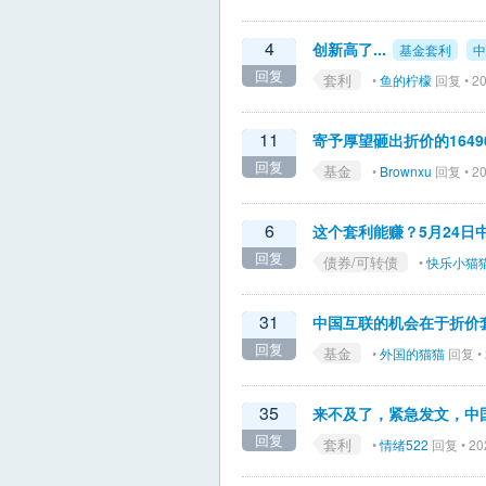
4
创新高了...
基金套利
中
回复
套利
•
鱼的柠檬
回复 • 20
11
寄予厚望砸出折价的164
回复
基金
•
Brownxu
回复 • 20
6
这个套利能赚？5月24日
回复
债券/可转债
•
快乐小猫
31
中国互联的机会在于折价
回复
基金
•
外国的猫猫
回复 • 
35
来不及了，紧急发文，中
回复
套利
•
情绪522
回复 • 202