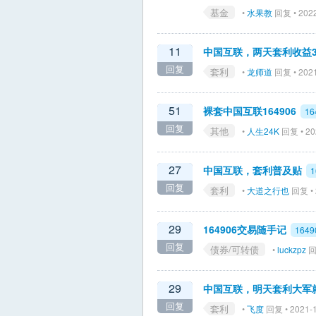
基金
•
水果教
回复 • 2022
11
中国互联，两天套利收益3
回复
套利
•
龙师道
回复 • 2021
51
裸套中国互联164906
16
回复
其他
•
人生24K
回复 • 20
27
中国互联，套利普及贴
1
回复
套利
•
大道之行也
回复 • 
29
164906交易随手记
1649
回复
债券/可转债
•
luckzpz
回复
29
中国互联，明天套利大军
回复
套利
•
飞度
回复 • 2021-1