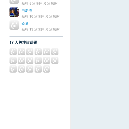
获得
5
次赞同,
0
次感谢
电老虎
获得
10
次赞同,
0
次感谢
众量
获得
13
次赞同,
0
次感谢
17 人关注该话题