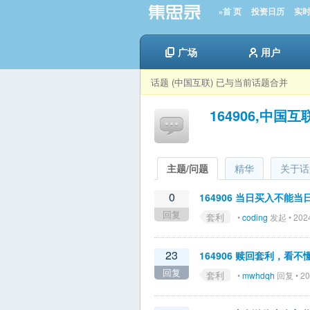
»首 页
投资日历
实
广场
用户
话题 (中国互联) 已与当前话题合并
164906,中国互
主题/问题
精华
关于话
0
164906 当日买入不能
回复
套利
•
coding
发起 • 2024
23
164906 赎回套利，看
回复
套利
•
mwhdqh
回复 • 20