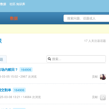
时数据
社区-知识库
数据
联
17 人关注该话题
题
当日场内赎回？
164906
-03-05 15:02 • 2967 次浏览
贡献 :
不懂交割单
164906
25-03-08 13:21 • 14684 次浏览
贡献 :