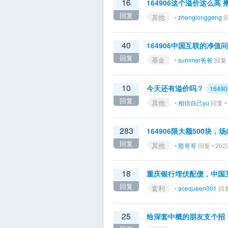
16
164906这个溢价这么高
回复
其他
•
zhenglonggeng
回
40
164906中国互联的净值
回复
基金
•
summer爸爸
回复 •
10
今天还有溢价吗？
16490
回复
其他
•
相信自己yu
回复 • 
283
164906限大额500块，
回复
其他
•
豁哥哥
回复 • 2022
18
重庆银行埋伏配债，中国
回复
套利
•
acequeen001
回复 
25
给深套中概的朋友支个招