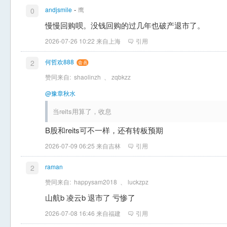
-
andjsmile
鹰
0
慢慢回购呗。没钱回购的过几年也破产退市了。
2026-07-26 10:22 来自上海
引用
何哲欢888
2
赞同来自:
shaolinzh
、
zqbkzz
@豫章秋水
当reits用算了，收息
B股和reits可不一样，还有转板预期
2026-07-09 06:25 来自吉林
引用
raman
2
赞同来自:
happysam2018
、
luckzpz
山航b 凌云b 退市了 亏惨了
2026-07-08 16:46 来自福建
引用