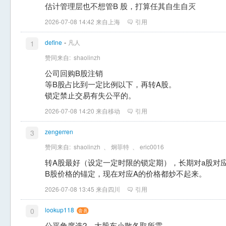
估计管理层也不想管B 股，打算任其自生自灭
2026-07-08 14:42 来自上海
引用
-
define
凡人
1
赞同来自:
shaolinzh
公司回购B股注销
等B股占比到一定比例以下，再转A股。
锁定禁止交易有失公平的。
2026-07-08 14:20 来自移动
引用
zengerren
3
赞同来自:
shaolinzh
、
炯菲特
、
eric0016
转A股最好（设定一定时限的锁定期），长期对a股对
B股价格的锚定，现在对应A的价格都炒不起来。
2026-07-08 13:45 来自四川
引用
lookup118
0
公平角度选2，大股东小散各取所需