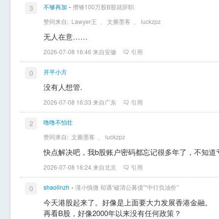
-
不够再加
攒够100万股B股就辞职
3
赞同来自:
Lawyer王
、
文撕墨客
、
luckzpz
无人在意……
2026-07-08 16:46 来自安徽
引用
开平小方
0
没有人想管.
2026-07-08 16:33 来自广东
引用
噜噜不怕壮
2
赞同来自:
文撕墨客
、
luckzpz
快点解决吧，我b股账户密码都忘记很多年了，不知道
2026-07-08 16:24 来自北京
引用
-
shaolinzh
谨小慎微 却遇“破清公募债”“中行负油价”
0
今天港股起来了。好像是上面要大力发展香港金融。
再看B股，好像2000年以来没有任何政策？