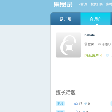
»首 页
投资日历
实
广场
用户
hahale
江苏
主页访问
[
活跃用户 »
]

擅长话题
17
0
期权