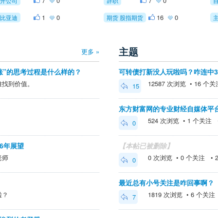
7
0
7
0
开公司
辞职
1
0
16
0
比亚迪
期货 股指期货
主题
更多 »
涨”的思考过程是什么样的？
可转债打新没人玩啦吗？咋连中
难找到价值。
12587 次浏览 • 16 个关注 
15
东方财富网的专业财经自媒体平
524 次浏览 • 1 个关注 • 2
0
26年展望
【本帖已被删除】
老师
0 次浏览 • 0 个关注 • 202
0
最近总有小号关注是咋回事啊？
啦？
1819 次浏览 • 6 个关注 • 
7