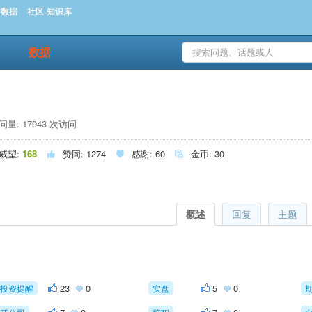
时数据
社区-知识库
数据
量: 17943 次访问
威望:
168
赞同:
1274
感谢:
60
金币:
30



概述
回复
主题
23
0
5
0
投资提醒
实盘