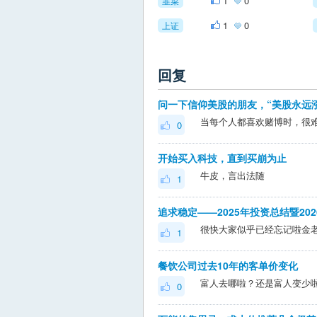
1
0
韭菜
1
0
上证
回复
问一下信仰美股的朋友，“美股永远
当每个人都喜欢赌博时，很
0
开始买入科技，直到买崩为止
牛皮，言出法随
1
追求稳定——2025年投资总结暨20
很快大家似乎已经忘记啦金
1
餐饮公司过去10年的客单价变化
富人去哪啦？还是富人变少
0