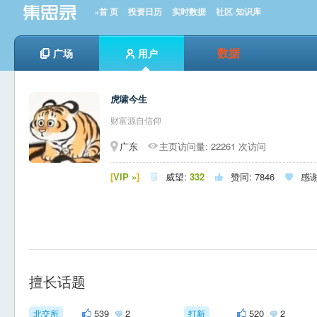
»首 页
投资日历
实时数据
社区-知识库
数据
广场
用户
虎啸今生
财富源自信仰
广东
主页访问量: 22261 次访问
[
VIP »
]
威望:
332
赞同:
7846
感谢



擅长话题
539
2
520
2
北交所
打新