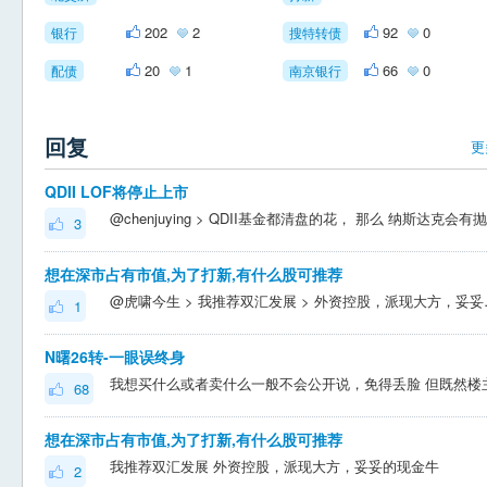
202
2
92
0
银行
搜特转债
20
1
66
0
配债
南京银行
回复
更
QDII LOF将停止上市
3
想在深市占有市值,为了打新,有什么股可推荐
@虎啸今生 > 我推荐双汇发
1
N曙26转-一眼误终身
68
想在深市占有市值,为了打新,有什么股可推荐
我推荐双汇发展 外资控股，派现大方，妥妥的现金牛
2