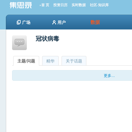
»首 页
投资日历
实时数据
社区-知识库
数据
广场
用户
冠状病毒
主题/问题
精华
关于话题
更多...