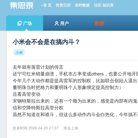
»首 页
投资日历
实时数据
社区-知识库
数据
广场
用户
小米会不会是在搞内斗？
小米
去年就有落雷计划的传言
还宁可红米销量崩溃，手机市占率变成others，也要公开地
今年几个大动作都是提高雷军的控制权，比如联合创始人退出
董明珠当时把格力和董明珠个人形象绑定提高控制力）
且看高管变动
宋钢特斯拉出来的，还有一个顺为出来的，感觉是内部有内鬼
信和空降特斯拉高管分权
虽然不知道在和谁斗，但这么多动作内斗会白热化，今年搞不
发表时间 2026-04-20 21:37
来自上海