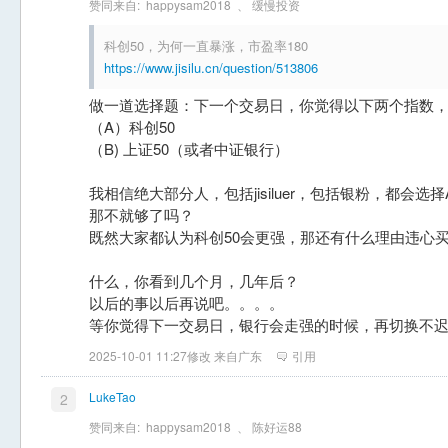
赞同来自:
happysam2018
、
缓慢投资
科创50，为何一直暴涨，市盈率180
https://www.jisilu.cn/question/513806
做一道选择题：下一个交易日，你觉得以下两个指数
（A）科创50
（B) 上证50（或者中证银行）
我相信绝大部分人，包括jisiluer，包括银粉，都会选择A
那不就够了吗？
既然大家都认为科创50会更强，那还有什么理由违心买
什么，你看到几个月，几年后？
以后的事以后再说吧。。。。
等你觉得下一交易日，银行会走强的时候，再切换不迟
2025-10-01 11:27修改 来自广东
引用
LukeTao
2
赞同来自:
happysam2018
、
陈好运88