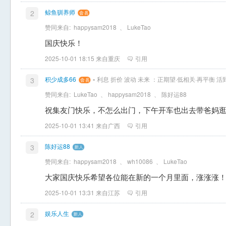
鲸鱼驯养师
2
赞同来自:
happysam2018
、
LukeTao
国庆快乐！
2025-10-01 18:15 来自重庆
引用
-
积少成多66
利息 折价 波动 未来 ：正期望·低相关·再平衡 
3
赞同来自:
LukeTao
、
happysam2018
、
陈好运88
祝集友门快乐，不怎么出门，下午开车也出去带爸妈
2025-10-01 13:41 来自广西
引用
陈好运88
3
赞同来自:
happysam2018
、
wh10086
、
LukeTao
大家国庆快乐希望各位能在新的一个月里面，涨涨涨
2025-10-01 13:31 来自江苏
引用
娱乐人生
2