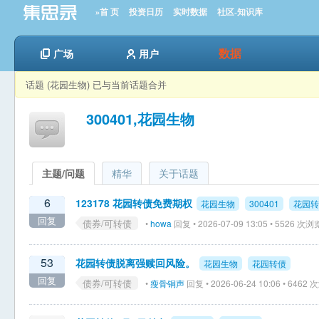
»首 页
投资日历
实时数据
社区-知识库
数据
广场
用户
话题 (花园生物) 已与当前话题合并
300401,花园生物
主题/问题
精华
关于话题
6
123178 花园转债免费期权
花园生物
300401
花园转
回复
债券/可转债
•
howa
回复 • 2026-07-09 13:05 • 5526 次浏
53
花园转债脱离强赎回风险。
花园生物
花园转债
回复
债券/可转债
•
瘦骨铜声
回复 • 2026-06-24 10:06 • 6462