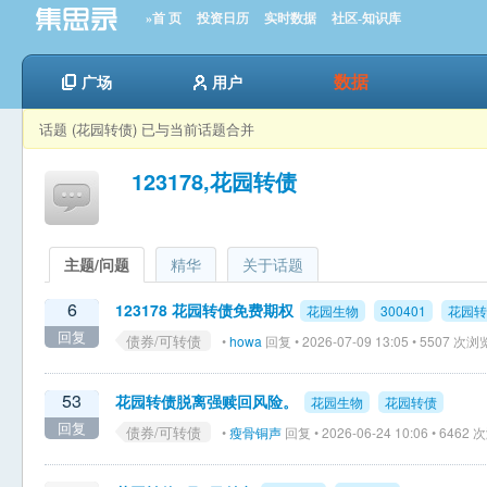
»首 页
投资日历
实时数据
社区-知识库
数据
广场
用户
话题 (花园转债) 已与当前话题合并
123178,花园转债
主题/问题
精华
关于话题
6
123178 花园转债免费期权
花园生物
300401
花园转
回复
债券/可转债
•
howa
回复 • 2026-07-09 13:05 • 5507 次浏
53
花园转债脱离强赎回风险。
花园生物
花园转债
回复
债券/可转债
•
瘦骨铜声
回复 • 2026-06-24 10:06 • 6462