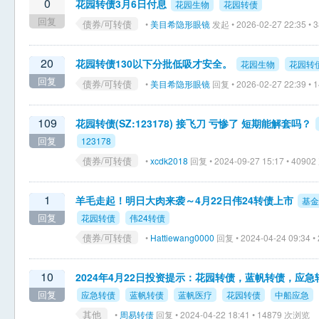
0
花园转债3月6日付息
花园生物
花园转债
回复
债券/可转债
•
美目希隐形眼镜
发起 • 2026-02-27 22:35 •
20
花园转债130以下分批低吸才安全。
花园生物
花园转
回复
债券/可转债
•
美目希隐形眼镜
回复 • 2026-02-27 22:39 •
109
花园转债(SZ:123178) 接飞刀 亏惨了 短期能解套吗？
回复
123178
债券/可转债
•
xcdk2018
回复 • 2024-09-27 15:17 • 409
1
羊毛走起！明日大肉来袭～4月22日伟24转债上市
基金
回复
花园转债
伟24转债
债券/可转债
•
Hattiewang0000
回复 • 2024-04-24 09:34 
10
2024年4月22日投资提示：花园转债，蓝帆转债，应急
回复
应急转债
蓝帆转债
蓝帆医疗
花园转债
中船应急
其他
•
周易转债
回复 • 2024-04-22 18:41 • 14879 次浏览