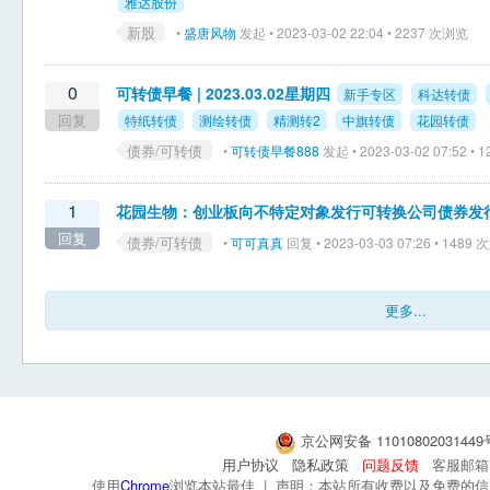
雅达股份
新股
•
盛唐风物
发起 • 2023-03-02 22:04 • 2237 次浏览
0
可转债早餐 | 2023.03.02星期四
新手专区
科达转债
回复
特纸转债
测绘转债
精测转2
中旗转债
花园转债
债券/可转债
•
可转债早餐888
发起 • 2023-03-02 07:52 •
1
花园生物：创业板向不特定对象发行可转换公司债券发
回复
债券/可转债
•
可可真真
回复 • 2023-03-03 07:26 • 1489
更多...
京公网安备 1101080203144
用户协议
隐私政策
问题反馈
客服邮箱：s
使用
Chrome
浏览本站最佳 | 声明：本站所有收费以及免费的