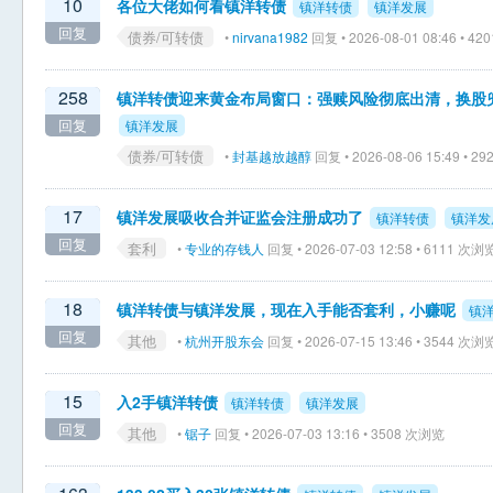
10
各位大佬如何看镇洋转债
镇洋转债
镇洋发展
回复
债券/可转债
•
nirvana1982
回复 • 2026-08-01 08:46 • 4
258
镇洋转债迎来黄金布局窗口：强赎风险彻底出清，换股
回复
镇洋发展
债券/可转债
•
封基越放越醇
回复 • 2026-08-06 15:49 • 
17
镇洋发展吸收合并证监会注册成功了
镇洋转债
镇洋发
回复
套利
•
专业的存钱人
回复 • 2026-07-03 12:58 • 6111 次浏
18
镇洋转债与镇洋发展，现在入手能否套利，小赚呢
镇
回复
其他
•
杭州开股东会
回复 • 2026-07-15 13:46 • 3544 次浏
15
入2手镇洋转债
镇洋转债
镇洋发展
回复
其他
•
锯子
回复 • 2026-07-03 13:16 • 3508 次浏览