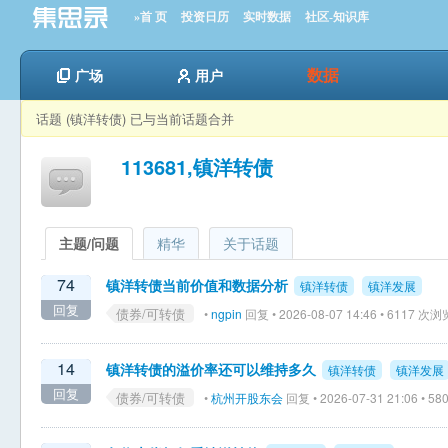
»首 页
投资日历
实时数据
社区-知识库
数据
广场
用户
话题 (镇洋转债) 已与当前话题合并
113681,镇洋转债
主题/问题
精华
关于话题
74
镇洋转债当前价值和数据分析
镇洋转债
镇洋发展
回复
债券/可转债
•
ngpin
回复 • 2026-08-07 14:46 • 6117 次浏
14
镇洋转债的溢价率还可以维持多久
镇洋转债
镇洋发展
回复
债券/可转债
•
杭州开股东会
回复 • 2026-07-31 21:06 • 