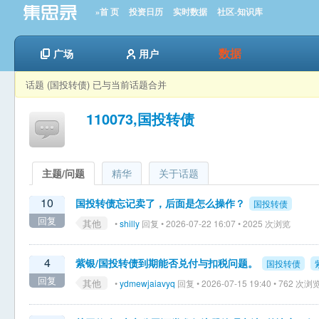
»首 页
投资日历
实时数据
社区-知识库
数据
广场
用户
话题 (国投转债) 已与当前话题合并
110073,国投转债
主题/问题
精华
关于话题
10
国投转债忘记卖了，后面是怎么操作？
国投转债
回复
其他
•
shilly
回复 • 2026-07-22 16:07 • 2025 次浏览
4
紫银/国投转债到期能否兑付与扣税问题。
国投转债
回复
其他
•
ydmewjaiavyq
回复 • 2026-07-15 19:40 • 762 次浏