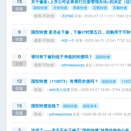
15
关于修改<上市公司证券发行注册管理办法>的决定（征
国投转债
文科转债
闻泰转债
宏图转债
百畅转债
回复
债券/可转债
•
ZQYMZ
回复 • 2026-07-13 11:01 • 7684 
9
国投转债 是否会下修，下修计时第五日，回购用于可转
回复
债券/可转债
•
A笑一个
回复 • 2026-06-21 13:34 • 7732 
0
请问有下修到低于净值的转债吗？
国投转债
回复
债券/可转债
•
ydmewjaiavyq
发起 • 2026-02-12 11:13 • 
12
国投转债（110073）有博弈价值吗？
国投转债
1100
回复
其他
•
wbb渐入佳境
回复 • 2026-04-07 16:50 • 3704 次浏
15
国投转债送钱了
国投转债
国投资本
回复
其他
•
ydmewjaiavyq
回复 • 2026-06-26 22:16 • 5400 次
3
没戏了——关于不向下修正“国投转债”转股价格的公告