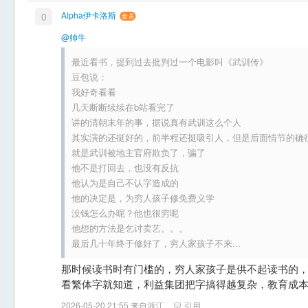
Alpha伊卡洛斯
0
@帅牛
最近看书，提到过去批判过一个电影叫《武训传》
豆包说：
我好奇看看
几天断断续续在b站看完了
讲的清朝末年的事，据说真有武训这么个人
其实演的还挺好的，前半程还挺吸引人，但是后面情节的确
就是武训被地主官府欺负了，骗了
他不是打回去，也没有反抗
他认为是自己不认字造成的
他的决定是，为穷人孩子修免费义学
没钱怎么办呢？他也很穷呢
他想的方法是乞讨卖艺。。。
最后几十年终于修好了，穷人家孩子不来...
那时候读书时有门槛的，穷人家孩子是供不起读书的
看繁体字就知道，利益集团把字搞得越复杂，教育成
2026-05-20 21:55 来自浙江
引用