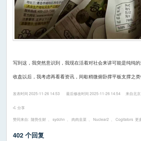
写到这，我突然意识到，我现在活着对社会来讲可能是纯纯的
收盘以后，我考虑再看看资讯，间歇稍微俯卧撑平板支撑之类
发表时间 2025-11-26 14:53
最后修改时间 2025-11-26 14:54
来自北京
分享
赞同来自:
随势生财
、
sydchn
、
肉肉韭菜
、
Nuclear2
、
Cogitators
更多
402 个回复