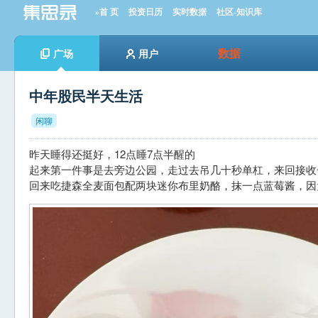
»首 页
投资日历
实时数据
社区-知识库
数据
广场
用户
中年股民半天生活
闲聊
昨天睡得还挺好，12点睡7点半醒的
起来第一件事是去旁边公园，走过去吊几十秒单杠，来回接收
回来吃捷森全麦面包配两块迷你布里奶酪，抹一点蓝莓酱，因