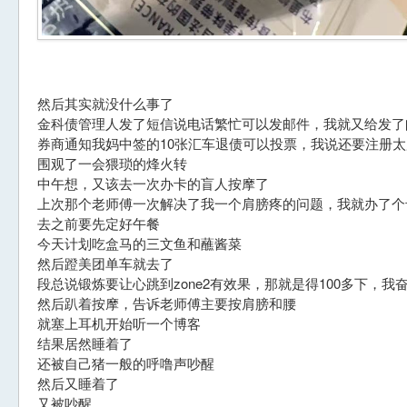
然后其实就没什么事了
金科债管理人发了短信说电话繁忙可以发邮件，我就又给发了
券商通知我妈中签的10张汇车退债可以投票，我说还要注册
围观了一会猥琐的烽火转
中午想，又该去一次办卡的盲人按摩了
上次那个老师傅一次解决了我一个肩膀疼的问题，我就办了个
去之前要先定好午餐
今天计划吃盒马的三文鱼和蘸酱菜
然后蹬美团单车就去了
段总说锻炼要让心跳到zone2有效果，那就是得100多下，
然后趴着按摩，告诉老师傅主要按肩膀和腰
就塞上耳机开始听一个博客
结果居然睡着了
还被自己猪一般的呼噜声吵醒
然后又睡着了
又被吵醒