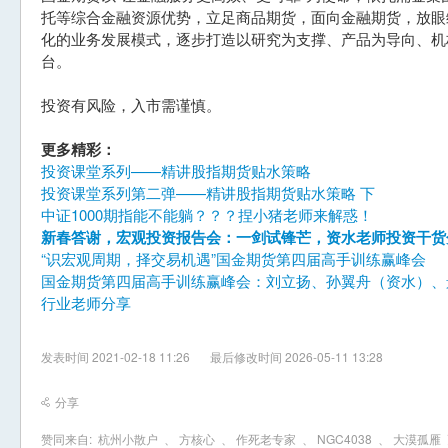
托等综合金融资源优势，立足商品期货，面向金融期货，放眼
化的业务发展模式，逐步打造以研究为支撑、产品为导向、机
台。
投资有风险，入市需谨慎。
更多精彩：
投资课堂系列——精讲股指期货贴水策略
投资课堂系列第二弹——精讲股指期货贴水策略 下
中证1000期指能不能躺？？？捏小猪老师来解惑！
新春答谢，宏观投资报告会：一剑试锋芒，资水老师投资干货分
“识宏观周期，择交易机遇”国金期货第四届高手训练赢峰会
国金期货第四届高手训练赢峰会：刘立扬、孙翼舟（资水）、
行业老师分享
发表时间 2021-02-18 11:26
最后修改时间 2026-05-11 13:28
分享
赞同来自:
杭州小散户
、
方核心
、
作死老专家
、
NGC4038
、
大漠孤雁