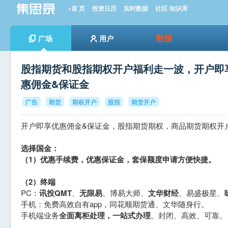
»首 页
投资日历
实时数据
社区-知识库
数据
广场
用户
股指期货和股指期权开户福利走一波，开户即
惠佣金&保证金
广告
期货
期权开户
股指
期货开户
开户即享优惠佣金&保证金，股指期货期权，商品期货期权开
选择国金：
（1）优惠手续费，优惠保证金，套保额度申请方便快捷。
（2）终端
PC：
讯投QMT
、
无限易
、博易大师、
文华财经
、易盛极星、
手机：免费高效自有app，同花顺期货通、文华随身行。
手机端业务
全面离柜处理，一站式办理
。封闭、高效、可靠。