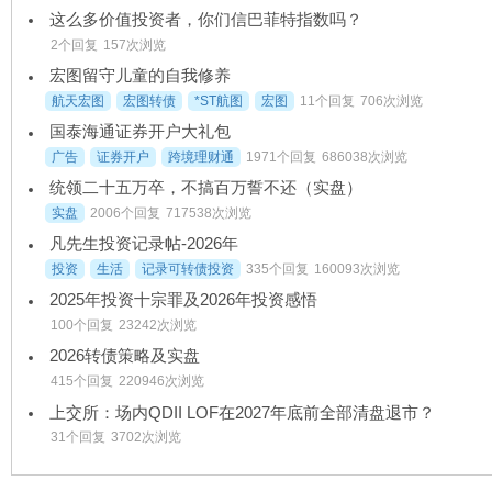
这么多价值投资者，你们信巴菲特指数吗？
2个回复
157次浏览
宏图留守儿童的自我修养
航天宏图
宏图转债
*ST航图
宏图
11个回复
706次浏览
国泰海通证券开户大礼包
广告
证券开户
跨境理财通
1971个回复
686038次浏览
统领二十五万卒，不搞百万誓不还（实盘）
实盘
2006个回复
717538次浏览
凡先生投资记录帖-2026年
投资
生活
记录可转债投资
335个回复
160093次浏览
2025年投资十宗罪及2026年投资感悟
100个回复
23242次浏览
2026转债策略及实盘
415个回复
220946次浏览
上交所：场内QDII LOF在2027年底前全部清盘退市？
31个回复
3702次浏览