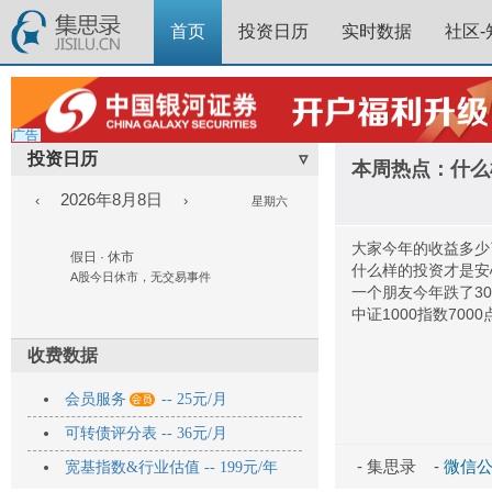
首页
投资日历
实时数据
社区-
广告
投资日历
▿
本周热点：什么
2026年8月8日
‹
›
星期六
大家今年的收益多少
假日 · 休市
什么样的投资才是安
A股今日休市，无交易事件
一个朋友今年跌了3
中证1000指数700
收费数据

会员服务
-- 25元/月
可转债评分表 -- 36元/月
- 集思录 -
微信公众
宽基指数&行业估值 -- 199元/年