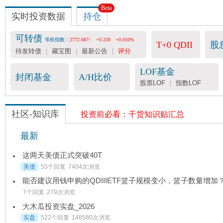
Beta
实时投资数据
持仓
可转债
等权指数：
2772.687↑
+0.220
+0.010%
T+0 QDII
股
待发转债
|
藏宝图
|
最新公告
|
评分
LOF基金
封闭基金
A/H比价
股票LOF
|
指数LOF
社区-知识库
投资前必看：干货知识贴汇总
最新
这两天美债正式突破40T
美债
55个回复
7404次浏览
能否建议用钱申购的QDIIIETF篮子规模变小，篮子数量增加
7个回复
279次浏览
大木瓜投资实盘_2026
实盘
522个回复
148580次浏览