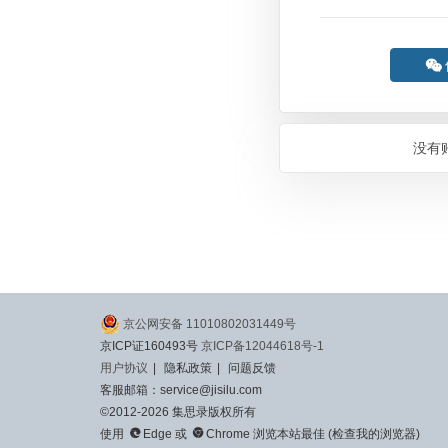

没有
京公网安备 11010802031449号
京ICP证160493号
京ICP备12044618号-1
用户协议
|
隐私政策
|
问题反馈
客服邮箱：service@jisilu.com
©2012-2026 集思录版权所有


使用
Edge
或
Chrome
浏览本站最佳 (
检查我的浏览器
)